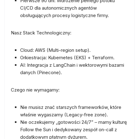
Pierwsze 90 dni:
Wdrożenie pełnego potoku
CI/CD dla autonomicznych agentów
obsługujących procesy logistyczne firmy.
Nasz Stack Technologiczny:
Cloud:
AWS (Multi-region setup).
Orkiestracja:
Kubernetes (EKS) + Terraform.
AI:
Integracja z LangChain i wektorowymi bazami
danych (Pinecone).
Czego nie wymagamy:
Nie musisz znać starszych frameworków, które
właśnie wygaszamy (Legacy-free zone).
Nie oczekujemy „gotowości 24/7” – mamy kulturę
Follow the Sun
i dedykowany zespół on-call z
dodatkowym płatnym dyżurem.