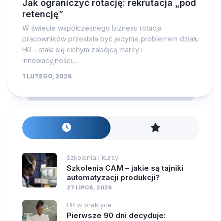
Jak ograniczyć rotację: rekrutacja „pod
retencję”
W świecie współczesnego biznesu rotacja
pracowników przestała być jedynie problemem działu
HR – stała się cichym zabójcą marży i
innowacyjności....
1 LUTEGO, 2026
Szkolenia i kursy
Szkolenia CAM – jakie są tajniki
automatyzacji produkcji?
27 LIPCA, 2026
HR w praktyce
Pierwsze 90 dni decyduje: