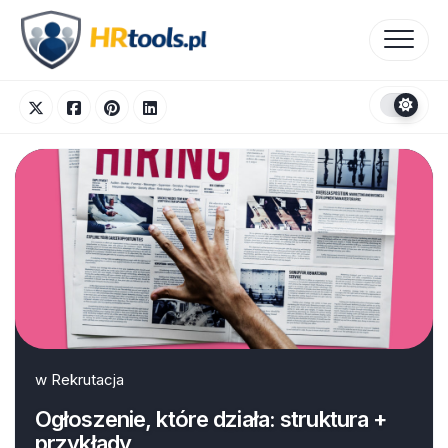
Skip
to
content
w
Rekrutacja
Ogłoszenie, które działa: struktura +
przykłady