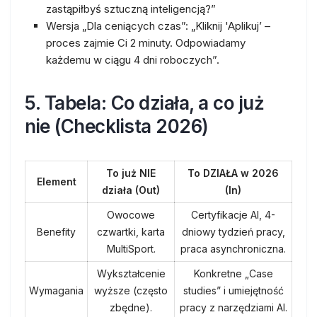
zastąpiłbyś sztuczną inteligencją?”
Wersja „Dla ceniących czas”:
„Kliknij 'Aplikuj’ –
proces zajmie Ci 2 minuty. Odpowiadamy
każdemu w ciągu 4 dni roboczych”.
5. Tabela: Co działa, a co już
nie (Checklista 2026)
To już NIE
To DZIAŁA w 2026
Element
działa (Out)
(In)
Owocowe
Certyfikacje AI, 4-
Benefity
czwartki, karta
dniowy tydzień pracy,
MultiSport.
praca asynchroniczna.
Wykształcenie
Konkretne „Case
Wymagania
wyższe (często
studies” i umiejętność
zbędne).
pracy z narzędziami AI.