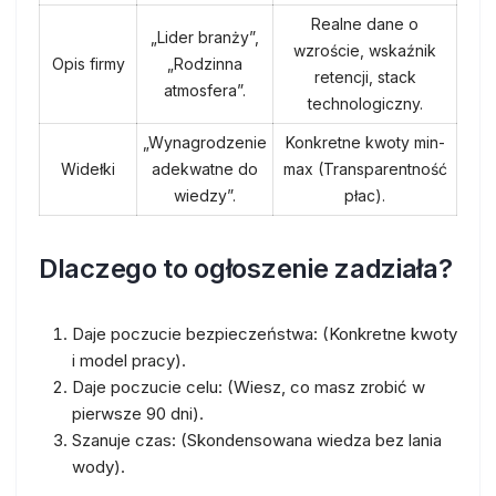
Realne dane o
„Lider branży”,
wzroście, wskaźnik
Opis firmy
„Rodzinna
retencji, stack
atmosfera”.
technologiczny.
„Wynagrodzenie
Konkretne kwoty min-
Widełki
adekwatne do
max (Transparentność
wiedzy”.
płac).
Dlaczego to ogłoszenie zadziała?
Daje poczucie bezpieczeństwa:
(Konkretne kwoty
i model pracy).
Daje poczucie celu:
(Wiesz, co masz zrobić w
pierwsze 90 dni).
Szanuje czas:
(Skondensowana wiedza bez lania
wody).