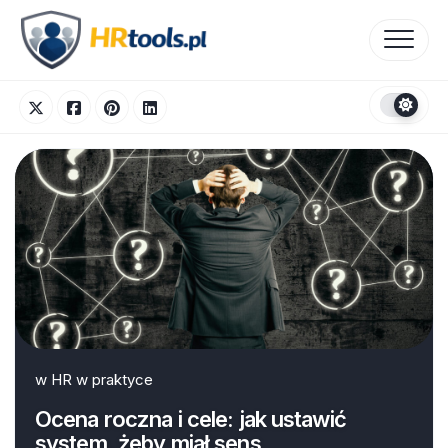
Skip
to
content
w
HR w praktyce
Ocena roczna i cele: jak ustawić
system, żeby miał sens