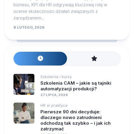
biznesu, KPI dla HR odgrywają kluczową rolę w
ocenie skuteczności działań związanych z
zarządzaniem...
8 LUTEGO, 2026
Szkolenia i kursy
Szkolenia CAM – jakie są tajniki
automatyzacji produkcji?
27 LIPCA, 2026
HR w praktyce
Pierwsze 90 dni decyduje:
dlaczego nowo zatrudnieni
odchodzą tak szybko – i jak ich
zatrzymać