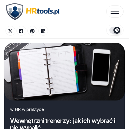
Skip
to
content
w
HR w praktyce
Wewnętrzni trenerzy: jak ich wybrać i
nie wypalić