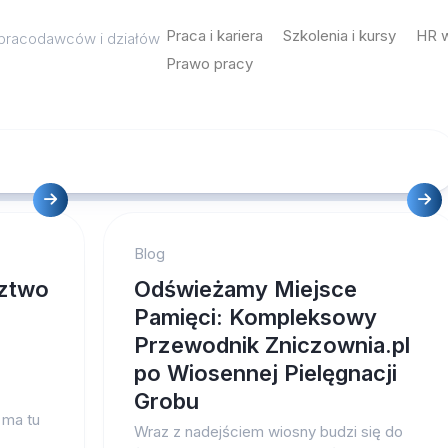
Praca i kariera
Szkolenia i kursy
HR w
a pracodawców i działów
Prawo pracy
Blog
dztwo
Odświeżamy Miejsce
Pamięci: Kompleksowy
Przewodnik Zniczownia.pl
po Wiosennej Pielęgnacji
Grobu
 ma tu
Wraz z nadejściem wiosny budzi się do