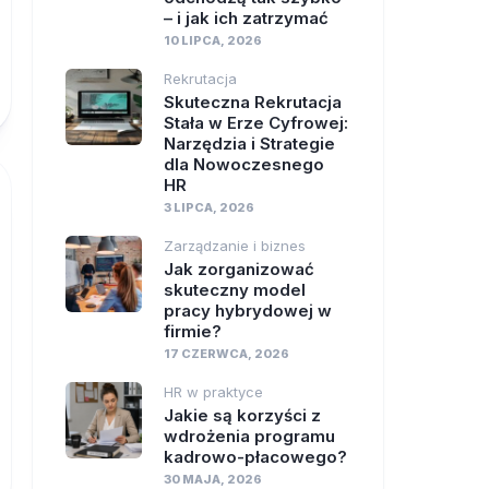
– i jak ich zatrzymać
10 LIPCA, 2026
Rekrutacja
Skuteczna Rekrutacja
Stała w Erze Cyfrowej:
Narzędzia i Strategie
dla Nowoczesnego
HR
3 LIPCA, 2026
Zarządzanie i biznes
Jak zorganizować
skuteczny model
pracy hybrydowej w
firmie?
17 CZERWCA, 2026
HR w praktyce
Jakie są korzyści z
wdrożenia programu
kadrowo-płacowego?
30 MAJA, 2026