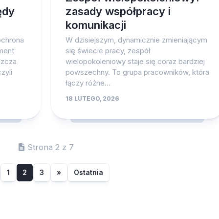
ędy
zasady współpracy i
komunikacji
ochrona
W dzisiejszym, dynamicznie zmieniającym
ment
się świecie pracy, zespół
szcza
wielopokoleniowy staje się coraz bardziej
zyli
powszechny. To grupa pracowników, która
łączy różne...
18 LUTEGO, 2026
Strona 2 z 7
1
2
3
»
Ostatnia