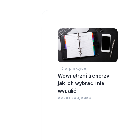
HR w praktyce
Wewnętrzni trenerzy:
jak ich wybrać i nie
wypalić
20 LUTEGO, 2026