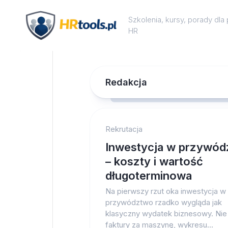
Skip
to
Szkolenia, kursy, porady dl
content
HR
Redakcja
Rekrutacja
Inwestycja w przywó
– koszty i wartość
długoterminowa
Na pierwszy rzut oka inwestycja w
przywództwo rzadko wygląda jak
klasyczny wydatek biznesowy. Nie
faktury za maszynę, wykresu...