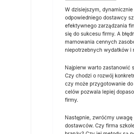
W dzisiejszym, dynamicznie 
odpowiedniego dostawcy szk
efektywnego zarządzania fi
się do sukcesu firmy. A bł
marnowania cennych zasobów
niepotrzebnych wydatków i 
Najpierw warto zastanowić s
Czy chodzi o rozwój konkret
czy może przygotowanie do
celów pozwala lepiej dopas
firmy.
Następnie, zwróćmy uwagę n
dostawców. Czy firma szko
branży? Czy jej metody są 