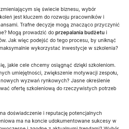
zmieniającym się świecie biznesu, wybór
oleń jest kluczem do rozwoju pracowników i
nansami. Trafne decyzje mogą znacząco przyczynić
ędne? Mogą prowadzić do
przepalania budżetu
i
. Jak więc podejść do tego procesu, by uniknąć
maksymalnie wykorzystać inwestycje w szkolenia?
ię, jakie cele chcemy osiągnąć dzięki szkoleniom.
nych umiejętności, zwiększenie motywacji zespołu,
 nowych wyzwań rynkowych? Jasne określenie
ować ofertę szkoleniową do rzeczywistych potrzeb
a doświadczenie i reputację potencjalnych
leniowa ma na koncie udokumentowane sukcesy w
nowoczesne i zgodne z aktualnymi trendami? Wybór