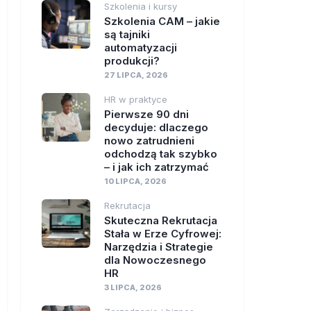
Szkolenia i kursy
Szkolenia CAM – jakie
są tajniki
automatyzacji
produkcji?
27 LIPCA, 2026
HR w praktyce
Pierwsze 90 dni
decyduje: dlaczego
nowo zatrudnieni
odchodzą tak szybko
– i jak ich zatrzymać
10 LIPCA, 2026
Rekrutacja
Skuteczna Rekrutacja
Stała w Erze Cyfrowej:
Narzędzia i Strategie
dla Nowoczesnego
HR
3 LIPCA, 2026