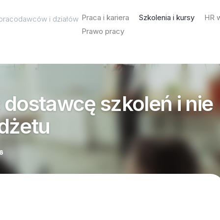
Praca i kariera
Szkolenia i kursy
HR w
a pracodawców i działów
Prawo pracy
 dostawcę szkoleń i nie
dżetu
6